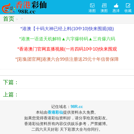
港图
澳图
惠泽
收藏
首页
>
>
*港澳【十码大神已经上料(10中10)快来围观(稳)
*港澳一语道天机解特▲六字爆特码▲三肖爆六码
*香港澳门官网直播视频(一肖四码10中10)快来围观
*[彩集团官网]港澳六合99倍注册送29元十年信誉保障
下篇：
上篇：
记住域名：
98R.cc
本站由
香港彩仙
提供资料永久免费。
如果您觉得香港彩仙资料好，请分享给其他彩友。
香港彩仙资料所有内容仅供娱乐参考，严禁赌博。
二四六天天好彩 天下彩票大全与你同行。